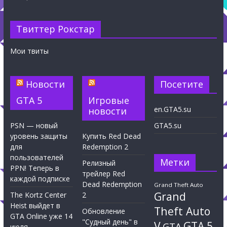
Твиттер Рокстар
Мои твиты
Новости
Посетите
GTA 5
Игровые
en.GTA5.su
новости
PSN — новый
GTA5.su
уровень защиты
Купить Red Dead
для
Redemption 2
пользователей
Метки
Релизный
PPN! Теперь в
трейлер Red
каждой подписке
Dead Redemption
Grand Theft Auto
Grand
The Kortz Center
2
Heist выйдет в
Theft Auto
Обновление
GTA Online уже 14
"Судный день" в
V
GTA 5
GTA
июля