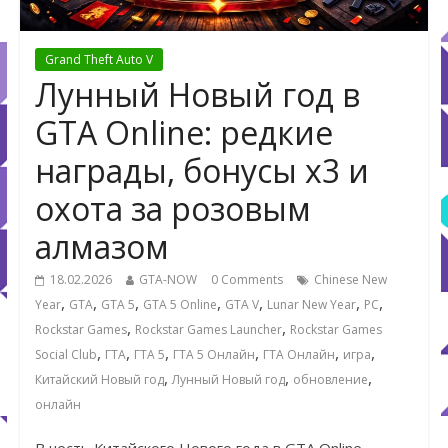
Grand Theft Auto V
Лунный Новый год в
GTA Online: редкие
награды, бонусы x3 и
охота за розовым
алмазом
18.02.2026
GTA-NOW
0 Comments
Chinese New
,
,
,
,
,
,
,
Year
GTA
GTA 5
GTA 5 Online
GTA V
Lunar New Year
PC
,
,
Rockstar Games
Rockstar Games Launcher
Rockstar Games
,
,
,
,
,
,
Social Club
ГТА
ГТА 5
ГТА 5 Онлайн
ГТА Онлайн
игра
,
,
,
Китайский Новый год
Лунный Новый год
обновление
онлайн