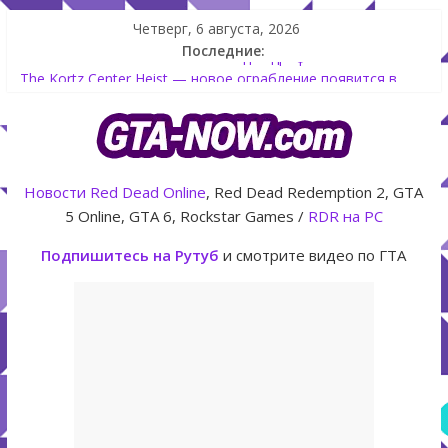
Четверг, 6 августа, 2026
Последние:
Shitzu Keitora машина из Японии для дрифта в GTA Online
The Kortz Center Heist — новое ограбление появится в
GTA Online уже 14 июля
GTA Online: Rockstar запускает программу Fine Art Collector
с наградами
Летнее обновление для GTA 5 Online The Kortz Center Heist
Новости
Red Dead Online
, Red Dead Redemption 2, GTA
Как создать аккаунт Rockstar Games Social Club инструкция
5 Online, GTA 6, Rockstar Games /
RDR на PC
Подпишитесь на Рутуб
и смотрите видео по ГТА