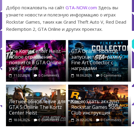
Добро пожаловать на сайт
GTA-NOW.com
Здесь вы
узнаете новости и полезную информацию о играх
Rockstar Games, таких как Grand Theft Auto V, Red Dead
Redemption 2, GTA Online и других проектах.
The Kortz Center Heist —
GTA Online: Rockstar
новое ограбление
запускает программу
появится в GTA Online
Fine Art Collector с
уже 14 июля
наградами
11.07.2026
0 Comments
18.06.2026
0 Comments
Летнее обновление для
Как создать аккаунт
GTA 5 Online The Kortz
Rockstar Games Social
Center Heist
Club инструкция
18.06.2026
0 Comments
28.02.2026
0 Comments