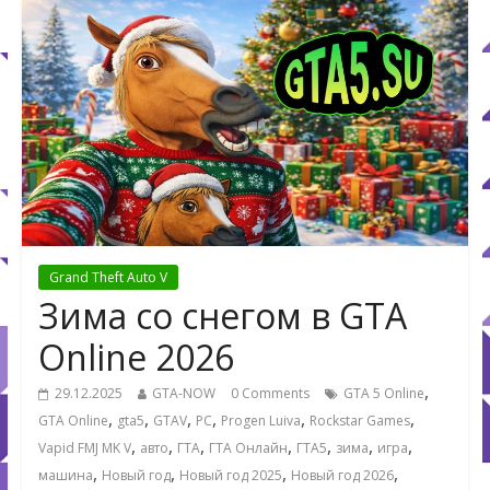
Grand Theft Auto V
Зима со снегом в GTA
Online 2026
,
29.12.2025
GTA-NOW
0 Comments
GTA 5 Online
,
,
,
,
,
,
GTA Online
gta5
GTAV
PC
Progen Luiva
Rockstar Games
,
,
,
,
,
,
,
Vapid FMJ MK V
авто
ГТА
ГТА Онлайн
ГТА5
зима
игра
,
,
,
,
машина
Новый год
Новый год 2025
Новый год 2026