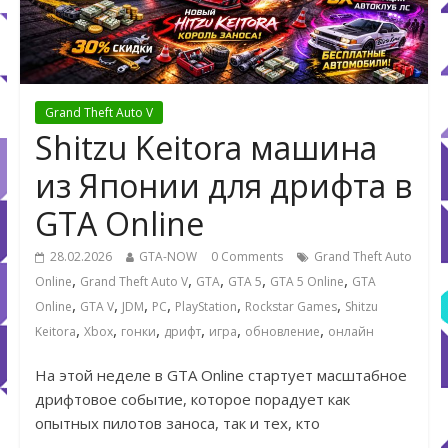
Grand Theft Auto V
Shitzu Keitora машина
из Японии для дрифта в
GTA Online
28.02.2026
GTA-NOW
0 Comments
Grand Theft Auto
,
,
,
,
,
Online
Grand Theft Auto V
GTA
GTA 5
GTA 5 Online
GTA
,
,
,
,
,
,
Online
GTA V
JDM
PC
PlayStation
Rockstar Games
Shitzu
,
,
,
,
,
,
Keitora
Xbox
гонки
дрифт
игра
обновление
онлайн
На этой неделе в GTA Online стартует масштабное
дрифтовое событие, которое порадует как
опытных пилотов заноса, так и тех, кто