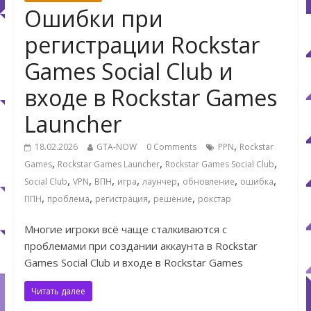
Ошибки при
регистрации Rockstar
Games Social Club и
входе в Rockstar Games
Launcher
,
18.02.2026
GTA-NOW
0 Comments
PPN
Rockstar
,
,
,
Games
Rockstar Games Launcher
Rockstar Games Social Club
,
,
,
,
,
,
,
Social Club
VPN
ВПН
игра
лаунчер
обновление
ошибка
,
,
,
,
ППН
проблема
регистрация
решение
рокстар
Многие игроки всё чаще сталкиваются с
проблемами при создании аккаунта в Rockstar
Games Social Club и входе в Rockstar Games
Читать далее