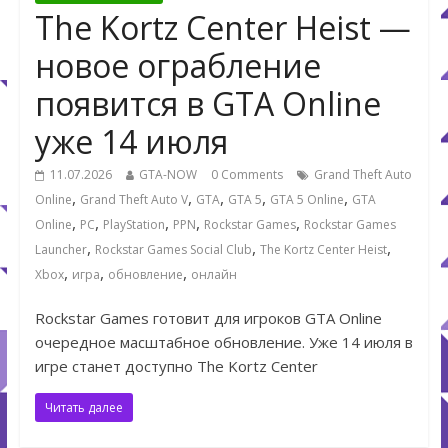
The Kortz Center Heist —
новое ограбление
появится в GTA Online
уже 14 июля
11.07.2026
GTA-NOW
0 Comments
Grand Theft Auto
,
,
,
,
,
Online
Grand Theft Auto V
GTA
GTA 5
GTA 5 Online
GTA
,
,
,
,
,
Online
PC
PlayStation
PPN
Rockstar Games
Rockstar Games
,
,
,
Launcher
Rockstar Games Social Club
The Kortz Center Heist
,
,
,
Xbox
игра
обновление
онлайн
Rockstar Games готовит для игроков GTA Online
очередное масштабное обновление. Уже 14 июля в
игре станет доступно The Kortz Center
Читать далее