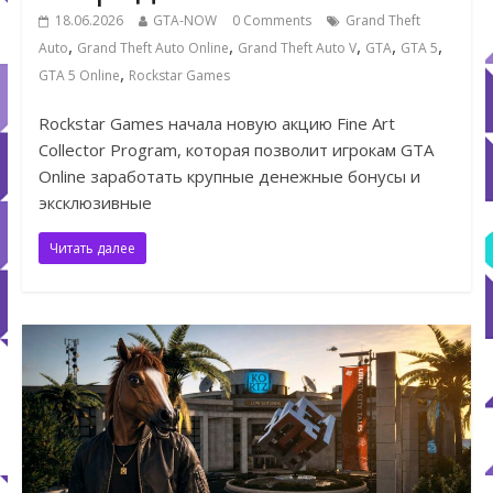
18.06.2026
GTA-NOW
0 Comments
Grand Theft
,
,
,
,
,
Auto
Grand Theft Auto Online
Grand Theft Auto V
GTA
GTA 5
,
GTA 5 Online
Rockstar Games
Rockstar Games начала новую акцию Fine Art
Collector Program, которая позволит игрокам GTA
Online заработать крупные денежные бонусы и
эксклюзивные
Читать далее