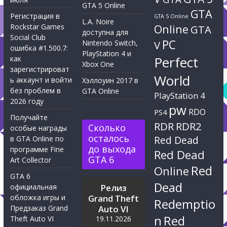
GTA 5 Online
GTA
Регистрация в
GTA 5 Online
L.A. Noire
Rockstar Games
Online
GTA
доступна для
Social Club
PC
Nintendo Switch,
V
ошибка #1.500.7:
PlayStation 4 и
Perfect
как
Xbox One
зарегистрироват
World
ь аккаунт и войти
Хэллоуин 2017 в
без проблем в
GTA Online
PlayStation 4
2026 году
pw
RDO
PS4
Получайте
RDR
RDR2
Сколько
особые награды
осталось
Red Dead
в GTA Online по
до выхода
программе Fine
Red Dead
GTA 6
Art Collector
Red
Online
GTA 6
Dead
официальная
Релиз
обложка игры и
Grand Theft
Redemptio
Предзаказ Grand
Auto VI
n
Red
Theft Auto VI
19.11.2026