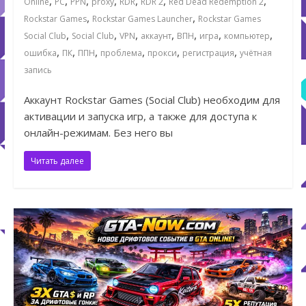
,
,
,
,
,
,
,
Online
PC
PPN
proxy
RDR
RDR 2
Red Dead Redemption 2
,
,
Rockstar Games
Rockstar Games Launcher
Rockstar Games
,
,
,
,
,
,
,
Social Club
Social Club
VPN
аккаунт
ВПН
игра
компьютер
,
,
,
,
,
,
ошибка
ПК
ППН
проблема
прокси
регистрация
учётная
запись
Аккаунт Rockstar Games (Social Club) необходим для
активации и запуска игр, а также для доступа к
онлайн-режимам. Без него вы
Читать далее